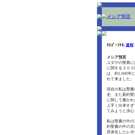
ｸｽｺﾟｰﾌﾃﾖ:
道程
メシア預言
ユダヤの聖典に
に関する３００
は、約1,00
れて来ました。
現在の私は聖書
史、また新約聖
に関して書かれ
上手く出来すぎて
てみようと決心
私は聖書の中の
約聖書の中の言
具体化したレポ