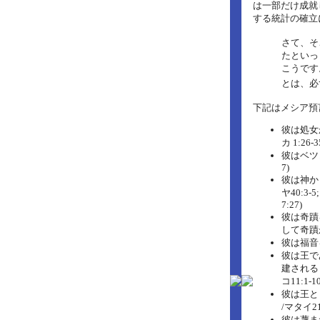
は一部だけ成就
する統計の確立に
さて、そ
たといっ
こうです
とは、必
下記はメシア預
彼は処女か
カ 1:26-3
彼はベツレ
7)
彼は神か
ヤ40:3-5
7:27)
彼は奇蹟を
して奇蹟
彼は福音を
彼は王で
建されると
コ11:1-1
彼は王と
/マタイ21:
彼は蔑ま