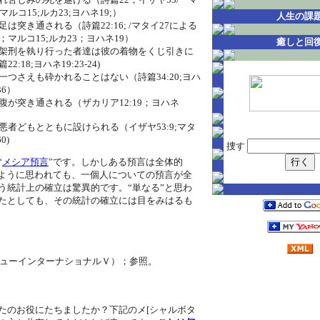
マルコ15;ルカ23;ヨハネ19;）
人生の課
は突き通される（詩篇22:16; /マタイ27による
；マルコ15;ルカ23；ヨハネ19）
癒しと回
架刑を執り行った者達は彼の着物をくじ引きに
2:18;ヨハネ19:23-24)
一つさえも砕かれることはない（詩篇34:20;ヨハ
36）
腹が突き通される（ザカリア12:19；ヨハネ
悪者どもとともに設けられる（イザヤ53:9;マタ
0)
捜す
“
メシア預言
”です。しかしある預言は全体的
たように思われても、一個人についての預言が全
う統計上の確立は驚異的です。“単なる”と思わ
たとしても、その統計の確立には目をみはるも
（ニューインターナショナルＶ）；参照。
たのお役にたちましたか？下記のメ[シャルボタ