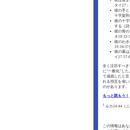
タイ27；
彼の手と足
十字架刑
彼の十字
する（詩篇2
彼の骨の
ネ19:32-
彼のわき
19:34-37)
彼の墓は
イ27:57-6
全く注目すべき
に“一般化”し
て成就したと言
れる預言を省い
のがあります。
もっと読もう！
1
ルカ24:44
この情報はあな