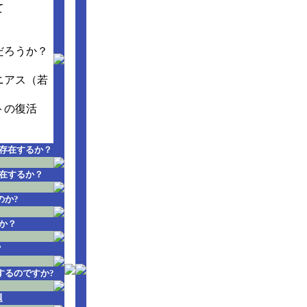
て
だろうか？
ニアス（若
トの復活
存在するか？
在するか？
のか?
か？
？
するのですか?
題