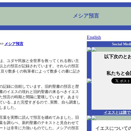
メシア預言
English
>>
メシア預言
Social Med
以下次のと
は、ユダヤ民族と全世界を救ってくれる救い主
以上の預言が記録されています。それらの預言
0年に亘り数多くの執筆者によって数多くの書に記さ
私たちと会
の記録に信頼しています。旧約聖書の預言と歴
書のイエスの現れと旧約聖書の来るべきイエス
た預言の時期と間隔に驚嘆しています。あまり
いる...また完璧すぎるので...実際、自ら調査し
しました。
イエスとは誰で
言葉を実際に読んで預言を纏めてみました。旧
葉を調らべ、新約聖書のテキストと見合わせて
イエスについて
ートは非常に力強いものでした。メシアの預言