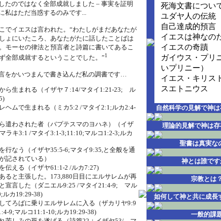
したのではなく全部成就しました – 事実を証明
死海文書につい
私はただ当惑するのみです...
ユダヤ人の伝統
自己達成的預言
こでイエスは言われた。“わたしがまだあなたが
イエスは神なの
しょにいたころ、あなたがたに話したことばは
イエスの奇蹟
。モーセの律法と預言者と詩篇に書いてあるこ
1
ガイウス・プリ
ず全部成就するということでした。”
いプリニー）
言をかいつまんで書き込んだ私の調書です…
イエス・キリス
スエトニウス
ら生まれる（イザヤ７:14/マタイ1:21-23; ル
5)
ヘムで生まれる（ミカ5:2 /マタイ2:1;ルカ2:4-
自然科学の見解で神は
ら遣わされた者（バプテスマのヨハネ）（イザ
理論的見解で神は存
;マラキ3:1 /マタイ3:1-3;11:10;マルコ1:2-3;ルカ
聖書は真実な
行なう（イザヤ35:5-6;マタイ9:35,と全般を通
が記されている）
神とは誰です
伝える（イザヤ61:1-2 /ルカ7:27)
あると主張した。173,880日目にエルサレムが再
宗教とは
宣言した（ダニエル9:25 /マタイ21:4-9; マル
0;ルカ19:29-38)
如何して神と共に成長
してろばに乗りエルサレムに入る（ザカリヤ9:9
4-9;マルコ11:1-10;ルカ19:29-38)
一般的課
れ苦しみの死を遂げる（詩篇22；イザヤ53/ マ