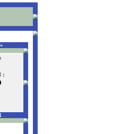
ia
:
享：
观