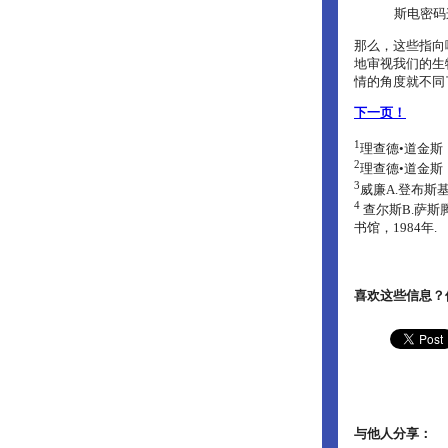
斯电密码
那么，这些指向
地审视我们的生
情的角度就不同
下一页！
1
理查德•道金斯
2
理查德•道金斯
3
威廉A.登布斯
4
查尔斯B.萨
书馆，1984年.
喜欢这些信息？
与他人分享：