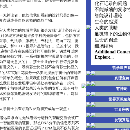
择的现时结果使我们震惊，仿佛是一位钟表大师
化石记录的问题
2
外观。
不能减缩的复杂
一无神论者，他笃信我们看到的设计只是幻象―
智能设计理论
复杂系统是自然选择的偶然产物。
生命的起源
人类的眼睛
它人类努力的领域里我们都会发现“设计必须有设
显微镜下的生物
设计发现方法论是许多学科的先决条件，包括考古
生命的创造
医学、刑法学、版权法、专利法、逆向工程、密
细胞结构
生成、和SETI（搜寻外星智能）。总的来说，我
复杂性”是存在智能设计的可靠指标。偶然可以解
Additional Conte
能解释特定性。一系列随机的字母是复杂的，但
Explore...
为它是无意义的）。莎士比亚的十四行诗是复杂
有意义的）。没有莎士比亚就不会有莎士比亚的
哲学世界
名的SETI项目花费数十亿美元搜索宇宙中的智能表
个简单的概念。如果我们找到包含任何有序声音
真理宣称
么我们就会发现宇宙中某处有智能存在！想想
的整个前提就是如果没有智能的支配，就不可能
有神论
比如莫尔斯电密码发送时的哔哔嗒嗒声）。对我
吃惊了！
世界宗教创
大学博士后查尔斯B.萨斯腾赞成这一观点：
世界宗教
遥远星系通过无线电讯号进行的智能交流会被广
发现真理
一智能源泉的证据。那么DNA分子的信息序列不
种智能源泉的表面证据吗？DNA信息不仅与莫尔