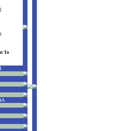
性
体
nt To
观
始人