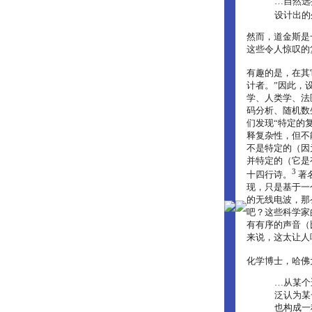
…自然选
设计出的
然而，道金斯是
这些令人惊叹的
有趣的是，在其
计者。”因此，
学、人类学、法
码分析、随机数
们发现“特定的
释复杂性，但不
不是特定的（因
并特定的（它是
3
十四行诗。
著
现，只是基于一
的无线电波，那
吧？这些科学家
有有序的声音（
来说，这太让人
化学博士，哈佛
…从某个
泛认为某
也构成一