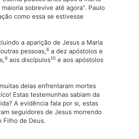
 maioria sobrevive até agora”. Paulo
aração como essa se estivesse
cluindo a aparição de Jesus a Maria
6
 outras pessoas,
a dez apóstolos e
9
10
s,
aos discípulos
e aos apóstolos
 muitas delas enfrentaram mortes
tico! Estas testemunhas sabiam da
a? A evidência fala por si, estas
 eram seguidores de Jesus morrendo
o Filho de Deus.