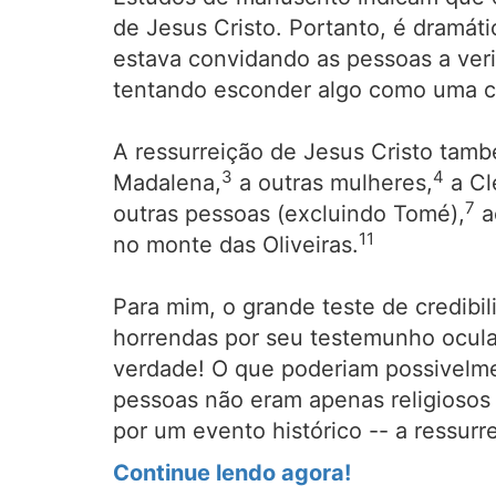
de Jesus Cristo. Portanto, é dramáti
estava convidando as pessoas a verif
tentando esconder algo como uma co
A ressurreição de Jesus Cristo també
3
4
Madalena,
a outras mulheres,
a Cl
7
outras pessoas (excluindo Tomé),
a
11
no monte das Oliveiras.
Para mim, o grande teste de credibi
horrendas por seu testemunho ocular
verdade! O que poderiam possivelmen
pessoas não eram apenas religiosos 
por um evento histórico -- a ressur
Continue lendo agora!