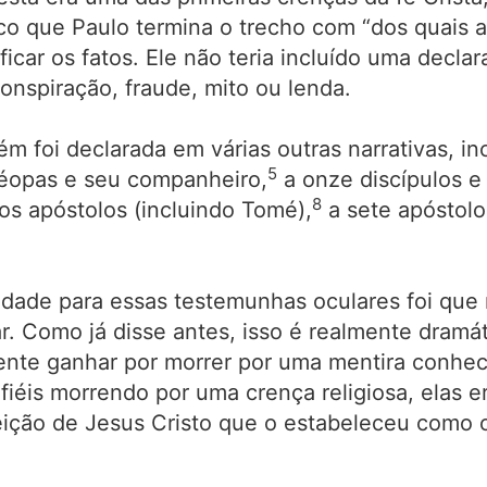
co que Paulo termina o trecho com “dos quais a
icar os fatos. Ele não teria incluído uma decl
nspiração, fraude, mito ou lenda.
m foi declarada em várias outras narrativas, in
5
éopas e seu companheiro,
a onze discípulos e
8
os apóstolos (incluindo Tomé),
a sete apóstolo
lidade para essas testemunhas oculares foi que
. Como já disse antes, isso é realmente dramá
te ganhar por morrer por uma mentira conhecid
fiéis morrendo por uma crença religiosa, elas
reição de Jesus Cristo que o estabeleceu como 