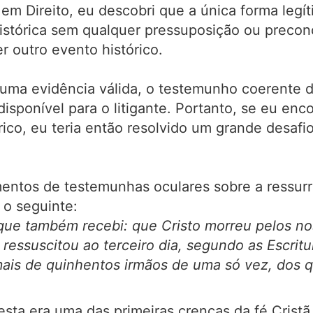
m Direito, eu descobri que a única forma legíti
histórica sem qualquer pressuposição ou preconc
r outro evento histórico.
uma evidência válida, o testemunho coerente de
disponível para o litigante. Portanto, se eu en
tórico, eu teria então resolvido um grande desa
entos de testemunhas oculares sobre a ressurr
 o seguinte:
 que também recebi: que Cristo morreu pelos n
e ressuscitou ao terceiro dia, segundo as Escrit
 mais de quinhentos irmãos de uma só vez, dos q
sta era uma das primeiras crenças da fé Cristã