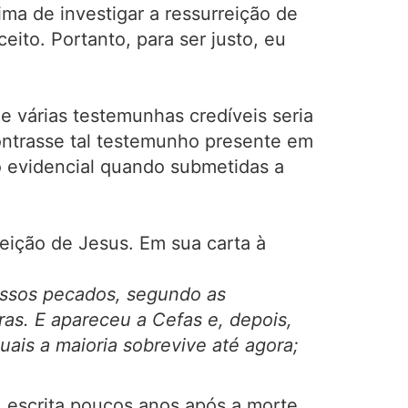
ma de investigar a ressurreição de
eito. Portanto, para ser justo, eu
 várias testemunhas credíveis seria
contrasse tal testemunho presente em
fio evidencial quando submetidas a
eição de Jesus. Em sua carta à
ossos pecados, segundo as
uras. E apareceu a Cefas e, depois,
uais a maioria sobrevive até agora;
, escrita poucos anos após a morte