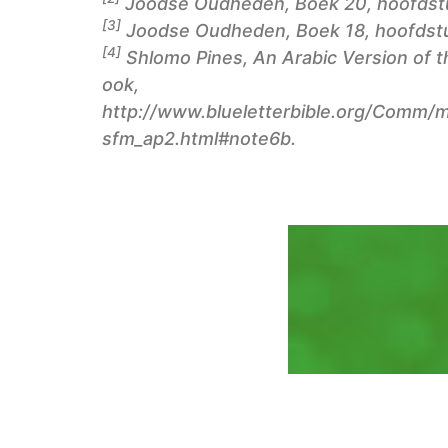
Joodse Oudheden, Boek 20, hoofdstuk
[3]
Joodse Oudheden, Boek 18, hoofdstuk
[4]
Shlomo Pines, An Arabic Version of t
ook,
http://www.blueletterbible.org/Comm/
sfm_ap2.html#note6b.