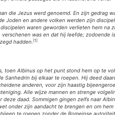
 man die Jezus werd genoemd. En zijn gedrag wa
 Joden en andere volken werden zijn discipele
n discipelen waren geworden verlieten hem na zij
n verschenen was en dat hij leefde; zodoende i
[1]
rzegd hadden.
, toen Albinus op het punt stond hem op te vo
 Sanhedrin bij elkaar te roepen. Hij deed daa
eidene anderen, voor zijn haastig bijeengeroep
teniging. Alle wijze mannen en strenge volgel
r deze daad. Sommigen gingen zelfs naar Albinu
et onder zijn aandacht te brengen en om hem t
bijeen te roepen zonder de Romeinse autoritei