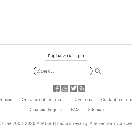
Pagina vertalingen
ybeleid
Onze geloofsbelijdenis
Over ons
Contact met o
Donaties (Engels)
FAQ
Sitemap
ght
© 2002-2026
AllAboutTheJourney.org
,
Alle rechten voorb