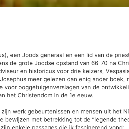
s), een Joods generaal en een lid van de prieste
jdens de grote Joodse opstand van 66-70 na Chr
dviseur en historicus voor drie keizers, Vespas
sephus meer gelezen dan enig ander boek, met
e voor ooggetuigenverslagen van de ontwikkel
van het Christendom in de 1e eeuw.
n zijn werk gebeurtenissen en mensen uit het 
e bewijzen met betrekking tot de “legende theo
ijn enkele passages die ik fascinerend vond: