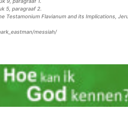
 9, paragraaf 1.
 5, paragraaf 2.
he Testamonium Flavianum and its Implications, Jer
mark_eastman/messiah/