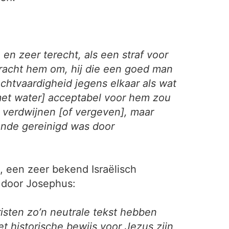
n zeer terecht, als een straf voor
racht hem om, hij die een goed man
chtvaardigheid jegens elkaar als wat
et water] acceptabel voor hem zou
n verdwijnen [of vergeven], maar
oende gereinigd was door
, een zeer bekend Israëlisch
s door Josephus:
risten zo’n neutrale tekst hebben
t historische bewijs voor Jezus zijn