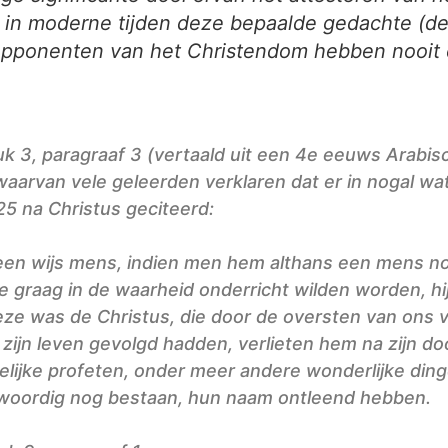
t in moderne tijden deze bepaalde gedachte (de
 opponenten van het Christendom hebben nooit e
 3, paragraaf 3 (vertaald uit een 4e eeuws Arabis
aarvan vele geleerden verklaren dat er in nogal wat
25 na Christus geciteerd:
, een wijs mens, indien men hem althans een mens 
graag in de waarheid onderricht wilden worden, hij
e was de Christus, die door de oversten van ons vol
zijn leven gevolgd hadden, verlieten hem na zijn do
elijke profeten, onder meer andere wonderlijke di
enwoordig nog bestaan, hun naam ontleend hebben.