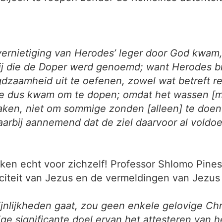
nietiging van Herodes’ leger door God kwam, e
ij die de Doper werd genoemd; want Herodes b
zaamheid uit te oefenen, zowel wat betreft re
ie dus kwam om te dopen; omdat het wassen [m
 maken, niet om sommige zonden [alleen] te doe
daarbij aannemend dat de ziel daarvoor al vold
ken echt voor zichzelf! Professor Shlomo Pines
riciteit van Jezus en de vermeldingen van Jezu
ijnlijkheden gaat, zou geen enkele gelovige Ch
 significante doel ervan het attesteren van he